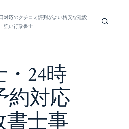
日対応のクチコミ評判がよい格安な建設
に強い行政書士
検
索
切
り
替
え
・24時
予約対応
政書士事