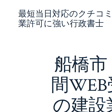
コ
最短当日対応のクチコ
ン
テ
業許可に強い行政書士
ン
ツ
へ
ス
船橋市
キ
ッ
プ
間WE
の建設