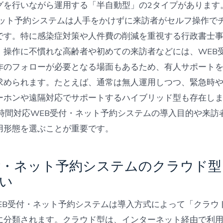
グを行いながら運用する「半自動型」の2タイプがあります
ネット予約システムは人手をかけずに来訪者がセルフ操作で
です。特に感染症対策や人件費の削減を重視する行政書士
、操作に不慣れな高齢者や初めての来訪者などには、WEB
作のフォローが必要となる場面もあるため、有人サポート
求められます。たとえば、通常は無人運用しつつ、緊急時
ーホンや遠隔対応でサポートするハイブリッド型も存在し
4時間対応WEB受付・ネット予約システムの導入目的や来訪
用形態を選ぶことが重要です。
付・ネット予約システムのクラウド
い
WEB受付・ネット予約システムは導入方式によって「クラウ
に分類されます。クラウド型は、インターネット経由で利