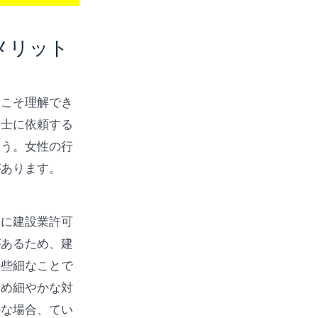
メリット
らこそ理解でき
書士に依頼する
ょう。女性の行
があります。
寧に建設業許可
があるため、建
に些細なことで
きめ細やかな対
要な場合、てい