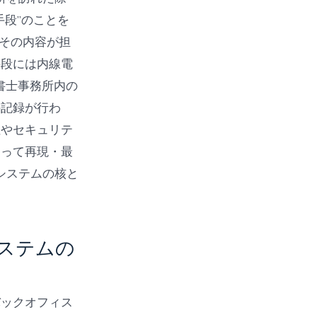
段”のことを
、その内容が担
手段には内線電
政書士事務所内の
の記録が行わ
性やセキュリテ
よって再現・最
システムの核と
ステムの
バックオフィス