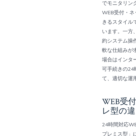
でモニタリン
WEB受付・
きるスタイル
います。一方
約システム操
軟な仕組みが
場合はインタ
可手続きの2
て、適切な運
WEB受
レ型の違
24時間対応
プレミス型」